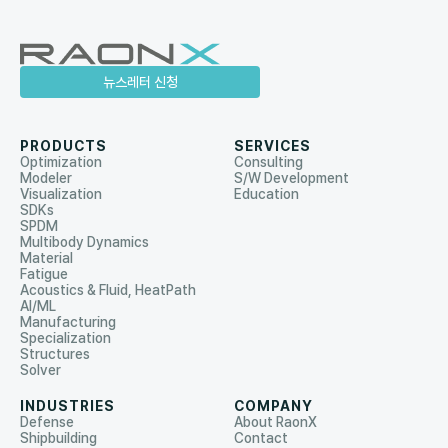
뉴스레터 신청
PRODUCTS
SERVICES
Optimization
Consulting
Modeler
S/W Development
Visualization
Education
SDKs
SPDM
Multibody Dynamics
Material
Fatigue
Acoustics & Fluid, HeatPath
AI/ML
Manufacturing
Specialization
Structures
Solver
INDUSTRIES
COMPANY
Defense
About RaonX
Shipbuilding
Contact