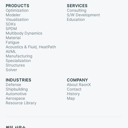
PRODUCTS
SERVICES
Optimization
Consulting
Modeler
S/W Development
Visualization
Education
SDKs
SPDM
Multibody Dynamics
Material
Fatigue
Acoustics & Fluid, HeatPath
AI/ML
Manufacturing
Specialization
Structures
Solver
INDUSTRIES
COMPANY
Defense
About RaonX
Shipbuilding
Contact
Automotive
History
Aerospace
Map
Resource Library
분당 사무소