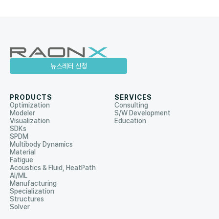
뉴스레터 신청
PRODUCTS
SERVICES
Optimization
Consulting
Modeler
S/W Development
Visualization
Education
SDKs
SPDM
Multibody Dynamics
Material
Fatigue
Acoustics & Fluid, HeatPath
AI/ML
Manufacturing
Specialization
Structures
Solver