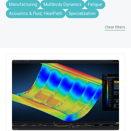
Manufacturing
Multibody Dynamics
Fatigue
Acoustics & Fluid, HeatPath
Specialization
Clear filters