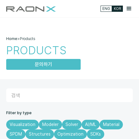
ENG
KOR
Home
>
Products
PRODUCTS
문의하기
Filter by type
Visualization
Modeler
Solver
AI/ML
Material
SPDM
Structures
Optimization
SDKs