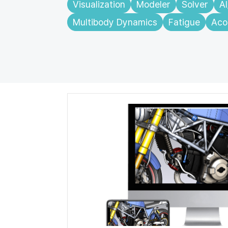
Visualization
Modeler
Solver
A
Multibody Dynamics
Fatigue
Aco