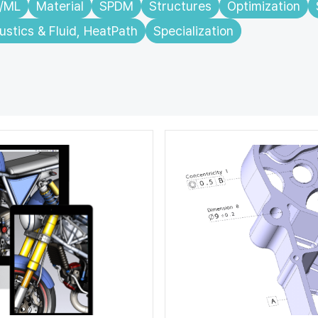
I/ML
Material
SPDM
Structures
Optimization
ustics & Fluid, HeatPath
Specialization