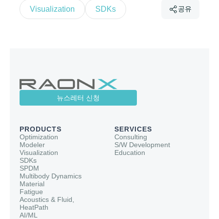
Visualization
SDKs
공유
뉴스레터 신청
PRODUCTS
SERVICES
Optimization
Consulting
Modeler
S/W Development
Visualization
Education
SDKs
SPDM
Multibody Dynamics
Material
Fatigue
Acoustics & Fluid,
HeatPath
AI/ML