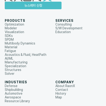
뉴스레터 신청
PRODUCTS
SERVICES
Optimization
Consulting
Modeler
S/W Development
Visualization
Education
SDKs
SPDM
Multibody Dynamics
Material
Fatigue
Acoustics & Fluid, HeatPath
AI/ML
Manufacturing
Specialization
Structures
Solver
INDUSTRIES
COMPANY
Defense
About RaonX
Shipbuilding
Contact
Automotive
History
Aerospace
Map
Resource Library