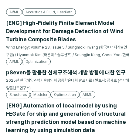
AI/ML
Acoustics & Fluid, HeatPath
[ENG] High-Fidelity Finite Element Model
Development for Damage Detection of Wind
Turbine Composite Blades
Wind Energy: Volume 28, Issue 5 / Sungmok Hwang (한국에너지기술연
구원) / Hyunmok Kim (라온엑스솔루션즈) / Seungjin Kang, Cheol Yoo (한국
AI/ML
Optimization
에너지기술연구원)
pSeven을 활용한 선체구조해석 개발 방향에 대한 연구
2025년 한국해양과학기술협의회 공동학술대회 발표자료 / 발표자: 정재호 (선박해
양플랜트연구소)
Structures
Modeler
Optimization
AI/ML
[ENG] Automation of local model by using
FEGate for ship and generation of structural
strength prediction model based on machine
learning by using simulation data