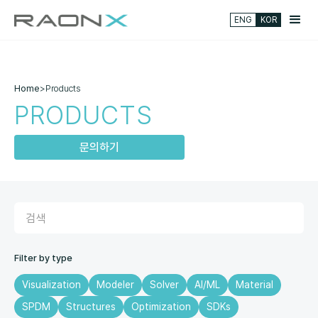
ENG
KOR
Home
>
Products
PRODUCTS
문의하기
Filter by type
Visualization
Modeler
Solver
AI/ML
Material
SPDM
Structures
Optimization
SDKs