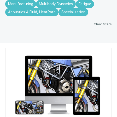
Manufacturing
Multibody Dynamics
Fatigue
Acoustics & Fluid, HeatPath
Specialization
Clear filters