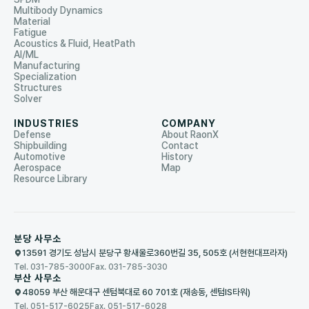
Multibody Dynamics
Material
Fatigue
Acoustics & Fluid, HeatPath
AI/ML
Manufacturing
Specialization
Structures
Solver
INDUSTRIES
COMPANY
Defense
About RaonX
Shipbuilding
Contact
Automotive
History
Aerospace
Map
Resource Library
분당 사무소
13591 경기도 성남시 분당구 황새울로360번길 35, 505호 (서현현대프라자)
Tel. 031-785-3000
Fax. 031-785-3030
부산 사무소
48059 부산 해운대구 센텀북대로 60 701호 (재송동, 센텀IS타워)
Tel. 051-517-6025
Fax. 051-517-6028